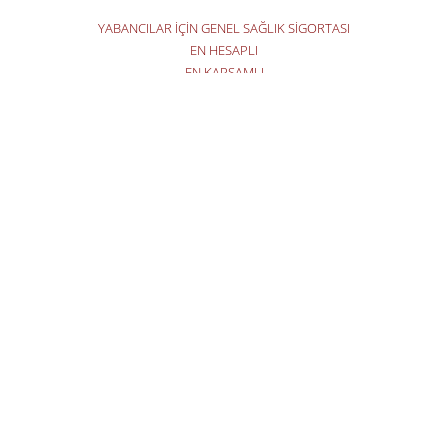
YABANCILAR İÇİN GENEL SAĞLIK SİGORTASI
EN HESAPLI
EN KAPSAMLI
EN HIZLI
EN KOLAY
310 TL'DEN BAŞLAYAN FİYATLARLA