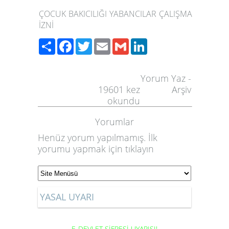
ÇOCUK BAKICILIĞI YABANCILAR ÇALIŞMA
İZNİ
Paylaş
Facebook
Twitter
Email
Gmail
LinkedIn
Yorum Yaz
-
19601
kez
Arşiv
okundu
Yorumlar
Henüz yorum yapılmamış. İlk
yorumu yapmak için
tıklayın
YASAL UYARI
E-DEVLET ŞİFRESİ UYARISI!