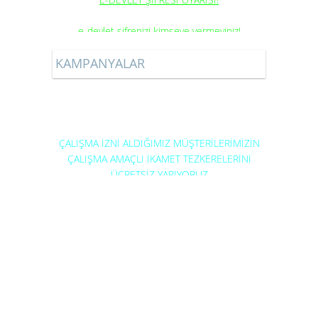
e-devlet şifrenizi kimseye vermeyiniz!
E-devlet şifresi size özel bir şifredir. Lütfen
şifrenizi kimseye vermeyiniz. E-devlet şifreniz
KAMPANYALAR
kullanılarak, sizin bilginiz dışında pek çok işlem
yapılabilir.
Firmamız çalışma izni işlemlerinde kendisine ait
olan Kurumsal e-devlet şifresini kullanmaktadır.
Hiç bir zaman sizin e-devlet şifrenizi
ÇALIŞMA İZNİ ALDIĞIMIZ MÜŞTERİLERİMİZİN
istememektedir.
ÇALIŞMA AMAÇLI İKAMET TEZKERELERİNİ
ÜCRETSİZ YAPIYORUZ
HERKESE 1 YILLIK İKAMET TEZKERESİ. TIKLAYIN
SİZİN DE İKAMET TEZKERENİZ OLSUN