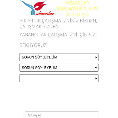
YABANCILAR
DANIŞMANLIK TURİZM
TİC. LTD. ŞTİ.
BİR YILLIK ÇALIŞMA İZNİNİZ BİZDEN,
ÇALIŞMAK SİZDEN
YABANCILAR ÇALIŞMA İZNİ İÇİN SİZİ
BEKLİYORUZ.
(0 21