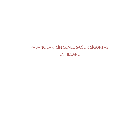
HERKESE 1 YILLIK İKAMET TEZKERESİ. TIKLAYIN
SİZİN DE İKAMET TEZKERENİZ OLSUN
YABANCILAR İÇİN GENEL SAĞLIK SİGORTASI
EN HESAPLI
EN KAPSAMLI
EN HIZLI
EN KOLAY
310 TL'DEN BAŞLAYAN FİYATLARLA